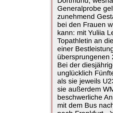
Dortmund, weshal
Generalprobe gel
zunehmend Gesta
bei den Frauen w
kann: mit Yuliia
Topathletin an di
einer Bestleistun
übersprungenen 2
Bei der diesjähri
unglücklich Fünft
als sie jeweils 
sie außerdem WM-
beschwerliche An
mit dem Bus nach