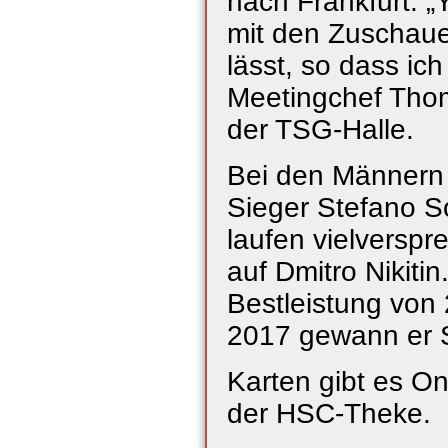
nach Frankfurt. „Y
mit den Zuschaue
lässt, so dass ic
Meetingchef Thom
der TSG-Halle.
Bei den Männern 
Sieger Stefano So
laufen vielverspr
auf Dmitro Nikitin
Bestleistung von
2017 gewann er S
Karten gibt es On
der HSC-Theke.